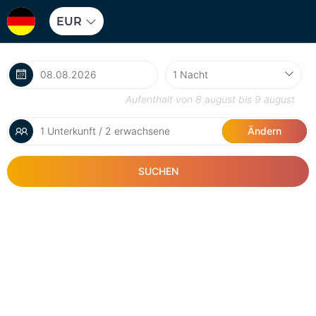
EUR
Aufenthalt von
8 august
bis
9 august
1 Unterkunft / 2 erwachsene
Ändern